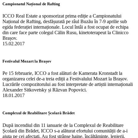
Campionatul Național de Rafting
ICCO Real Estate a sponsorizat prima ediție a Campionatului
Național de Rafting, desfășurată pe râul Buzău în 7-9 aprilie sub
egida federației internaționale. Locul întâi a fost ocupat de echipa
din care face parte colegul Călin Rusu, kinetoterapeut la Clinicco
Brașov.
15.02.2017
Festivalul Mozart la Brașov
Pe 15 februarie, ICCO a fost alături de Kamerata Kronstadt la
organizarea celei de-a treia ediții a Festivalului Mozart la Brașov.
Lucrările compozitorului au fost interpretate de artiștii internaționali
Alexander Sitkovetsky și Răzvan Popovici.
18.01.2017
Complexul de Reabilitare Școlară Brădet
După incendiul din 11 ianuarie de la Complexul de Reabilitare
Școlară din Brădet, ICCO s-a alăturat efortului comunității de a-i
ajuta pe cei afectați. Au fost strânse haine, încălțăminte, lenjerii,