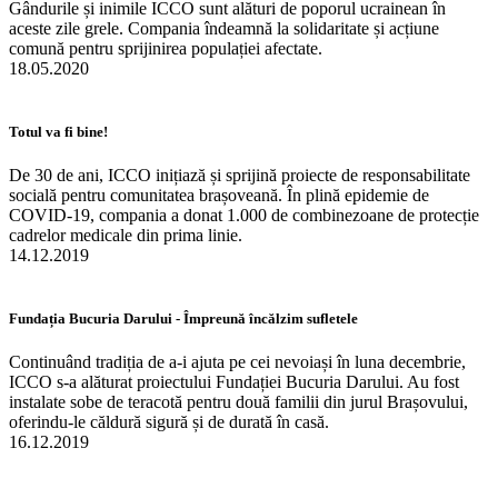
Gândurile și inimile ICCO sunt alături de poporul ucrainean în
aceste zile grele. Compania îndeamnă la solidaritate și acțiune
comună pentru sprijinirea populației afectate.
18.05.2020
Totul va fi bine!
De 30 de ani, ICCO inițiază și sprijină proiecte de responsabilitate
socială pentru comunitatea brașoveană. În plină epidemie de
COVID-19, compania a donat 1.000 de combinezoane de protecție
cadrelor medicale din prima linie.
14.12.2019
Fundația Bucuria Darului - Împreună încălzim sufletele
Continuând tradiția de a-i ajuta pe cei nevoiași în luna decembrie,
ICCO s-a alăturat proiectului Fundației Bucuria Darului. Au fost
instalate sobe de teracotă pentru două familii din jurul Brașovului,
oferindu-le căldură sigură și de durată în casă.
16.12.2019