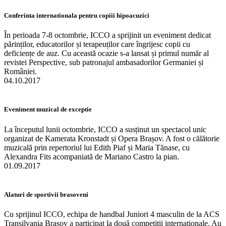
Conferinta internationala pentru copiii hipoacuzici
În perioada 7-8 octombrie, ICCO a sprijinit un eveniment dedicat
părinților, educatorilor și terapeuților care îngrijesc copii cu
deficiențe de auz. Cu această ocazie s-a lansat și primul număr al
revistei Perspective, sub patronajul ambasadorilor Germaniei și
României.
04.10.2017
Eveniment muzical de exceptie
La începutul lunii octombrie, ICCO a susținut un spectacol unic
organizat de Kamerata Kronstadt și Opera Brașov. A fost o călătorie
muzicală prin repertoriul lui Edith Piaf și Maria Tănase, cu
Alexandra Fits acompaniată de Mariano Castro la pian.
01.09.2017
Alaturi de sportivii brasoveni
Cu sprijinul ICCO, echipa de handbal Juniori 4 masculin de la ACS
Transilvania Brașov a participat la două competiții internaționale. Au