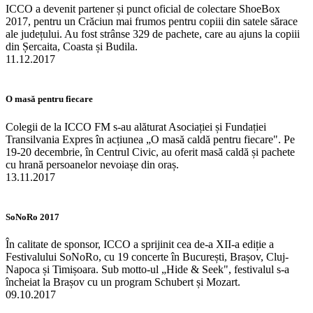
ICCO a devenit partener și punct oficial de colectare ShoeBox
2017, pentru un Crăciun mai frumos pentru copiii din satele sărace
ale județului. Au fost strânse 329 de pachete, care au ajuns la copiii
din Șercaita, Coasta și Budila.
11.12.2017
O masă pentru fiecare
Colegii de la ICCO FM s-au alăturat Asociației și Fundației
Transilvania Expres în acțiunea „O masă caldă pentru fiecare". Pe
19-20 decembrie, în Centrul Civic, au oferit masă caldă și pachete
cu hrană persoanelor nevoiașe din oraș.
13.11.2017
SoNoRo 2017
În calitate de sponsor, ICCO a sprijinit cea de-a XII-a ediție a
Festivalului SoNoRo, cu 19 concerte în București, Brașov, Cluj-
Napoca și Timișoara. Sub motto-ul „Hide & Seek", festivalul s-a
încheiat la Brașov cu un program Schubert și Mozart.
09.10.2017