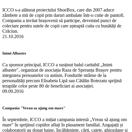
ICCO s-a alăturat proiectului ShoeBox, care din 2007 aduce
zâmbete a mii de copii prin daruri ambalate într-o cutie de pantofi.
Compania a invitat brașovenii să participe, devenind punct de
colectare pentru sutele de copii care așteaptă cutia cu bunătăți de
Crăciun.
21.10.2016
Inimi Albastre
Ca sponsor principal, ICCO a susținut balul caritabil „Inimi
albastre", organizat de asociația Raza de Speranța Brașov pentru
integrarea persoanelor cu autism. Fondurile strânse de la
personalități precum Elisabeta Lipă sau Cătălin Botezatu sprijină
terapiile celor peste 80 de beneficiari ai asociației.
09.09.2016
Campania "Vreau sa ajung om mare"
În septembrie, ICCO a inițiat campania internă „Vreau să ajung om
mare" în sprijinul copiilor aflați în plasament familial. Angajații și
colaboratorii au donat haine, încălțăminte, cărți, caiete, ghiozdane și