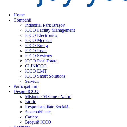
Home
Companii
Industrial Park Brașov
ICCO Facility Management
ICCO Electronics
ICCO Medical
ICCO Energ
ICCO Instal
ICCO Systems
ICCO Real Estate
CLINICCO
ICCO EMT
ICCO Smart Solutions
Servicii
Participațiuni
Despre ICCO
Misiune · Viziune · Valori
Istoric
Responsabilitate Socială
Sustenabilitate
Cariere
Broșură ICCO