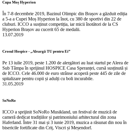
Cupa Moș Hyperion
În 7-8 decembrie 2019, Bazinul Olimpic din Brașov a găzduit ediția
a 5-a a Cupei Moș Hyperion la înot, cu 380 de sportivi din 22 de
cluburi. ICCO a susținut competiția, iar micii înotători de la CS
Hyperion Brașov au cucerit 65 de medalii.
13.07.2019
Crosul Hospice - „Aleargă TU pentru Ei”
Pe 13 iulie 2019, peste 1.200 de alergători au luat startul pe Aleea de
Sub Tâmpa în sprijinul HOSPICE Casa Speranței, cursă susținută și
de ICCO. Cele 46.000 de euro strânse acoperă peste 445 de zile de
spitalizare pentru copii și adulți cu boli incurabile.
31.05.2019
SoNoRo
ICCO a sprijinit SoNoRo Musikland, un festival de muzică de
cameră dedicat tradițiilor și patrimoniului arhitectural din zona
Haferland. Între 31 mai și 3 iunie 2019, muzica a răsunat din nou în
bisericile fortificate din Criț, Viscri și Meșendorf.