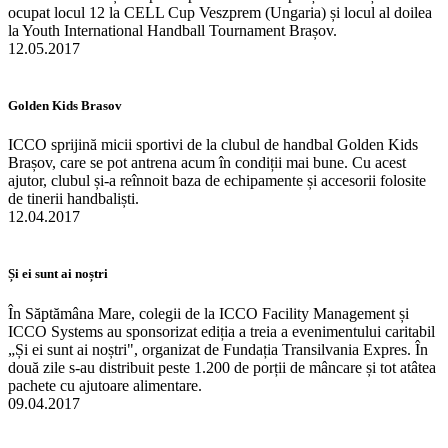
ocupat locul 12 la CELL Cup Veszprem (Ungaria) și locul al doilea
la Youth International Handball Tournament Brașov.
12.05.2017
Golden Kids Brasov
ICCO sprijină micii sportivi de la clubul de handbal Golden Kids
Brașov, care se pot antrena acum în condiții mai bune. Cu acest
ajutor, clubul și-a reînnoit baza de echipamente și accesorii folosite
de tinerii handbaliști.
12.04.2017
Și ei sunt ai noștri
În Săptămâna Mare, colegii de la ICCO Facility Management și
ICCO Systems au sponsorizat ediția a treia a evenimentului caritabil
„Și ei sunt ai noștri", organizat de Fundația Transilvania Expres. În
două zile s-au distribuit peste 1.200 de porții de mâncare și tot atâtea
pachete cu ajutoare alimentare.
09.04.2017