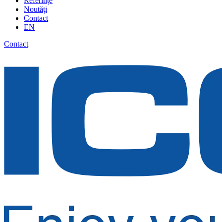
Referințe
Noutăți
Contact
EN
Contact