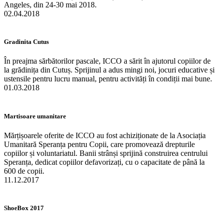
Angeles, din 24-30 mai 2018.
02.04.2018
Gradinita Cutus
În preajma sărbătorilor pascale, ICCO a sărit în ajutorul copiilor de
la grădinița din Cutuș. Sprijinul a adus mingi noi, jocuri educative și
ustensile pentru lucru manual, pentru activități în condiții mai bune.
01.03.2018
Martisoare umanitare
Mărțișoarele oferite de ICCO au fost achiziționate de la Asociația
Umanitară Speranța pentru Copii, care promovează drepturile
copiilor și voluntariatul. Banii strânși sprijină construirea centrului
Speranța, dedicat copiilor defavorizați, cu o capacitate de până la
600 de copii.
11.12.2017
ShoeBox 2017