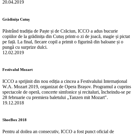
20.04.2019
Grădinița Cutuș
Păstrând tradiția de Paște și de Crăciun, ICCO a adus bucurie
copiilor de la grădinița din Cutuș printr-o zi de joacă, magie și pictat
pe față. La final, fiecare copil a primit o figurină din baloane și o
pungă cu surprize dulci.
12.02.2019
Festivalul Mozart
ICCO a sprijinit din nou ediția a cincea a Festivalului Internațional
W.A. Mozart 2019, organizat de Opera Brașov. Programul a cuprins
spectacole de operă, concerte simfonice și recitaluri, încheindu-se pe
28 februarie cu premiera baletului „Tanzen mit Mozart".
19.12.2018
ShoeBox 2018
Pentru al doilea an consecutiv, ICCO a fost punct oficial de