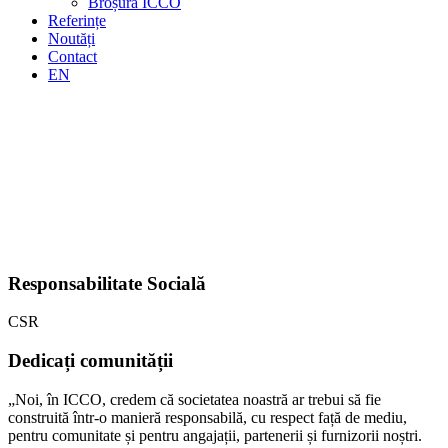
Broșură ICCO
Referințe
Noutăți
Contact
EN
Responsabilitate Socială
CSR
Dedicați comunității
„Noi, în ICCO, credem că societatea noastră ar trebui să fie
construită într-o manieră responsabilă, cu respect față de mediu,
pentru comunitate și pentru angajații, partenerii și furnizorii noștri.