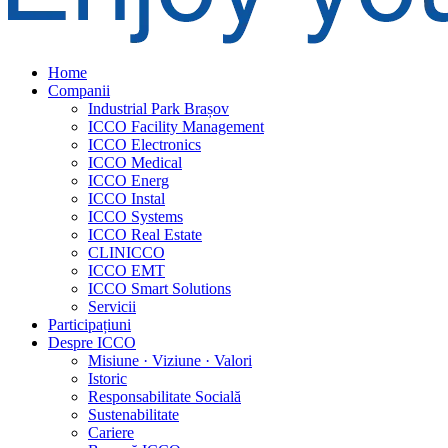
Home
Companii
Industrial Park Brașov
ICCO Facility Management
ICCO Electronics
ICCO Medical
ICCO Energ
ICCO Instal
ICCO Systems
ICCO Real Estate
CLINICCO
ICCO EMT
ICCO Smart Solutions
Servicii
Participațiuni
Despre ICCO
Misiune · Viziune · Valori
Istoric
Responsabilitate Socială
Sustenabilitate
Cariere