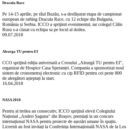
Dracula Race
Pe 14-15 aprilie, pe râul Buzău, s-a desfășurat etapa de campionat
european de rafting Dracula Race, cu 12 echipe din Bulgaria,
România și Serbia. ICCO a sprijinit evenimentul, iar colegul Călin
Rusu s-a clasat cu echipa sa pe locul al doilea.
09.07.2018
Alearga TU pentru EI
CCO sprijină ediția aniversară a Crosului „Aleargă TU pentru EI",
organizat de Hospice Casa Speranței. Compania a sponsorizat noul
sistem de cronometraj electronic cu cip RFID pentru cei peste 800
de alergători așteptați la start.
16.04.2018
NASA 2018
Pentru al treilea an consecutiv, ICCO sprijină elevii Colegiului
Național „Andrei Șaguna" din Brașov, premiați la un concurs
internațional NASA pentru proiecte de așezări umane în spațiu.
Liceenii au fost invitați la Conferința Internațională NASA de la Los