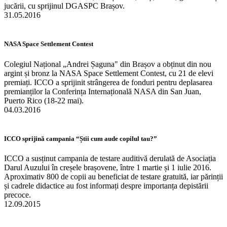
jucării, cu sprijinul DGASPC Brașov.
31.05.2016
NASA Space Settlement Contest
Colegiul Național „Andrei Șaguna" din Brașov a obținut din nou
argint și bronz la NASA Space Settlement Contest, cu 21 de elevi
premiați. ICCO a sprijinit strângerea de fonduri pentru deplasarea
premianților la Conferința Internațională NASA din San Juan,
Puerto Rico (18-22 mai).
04.03.2016
ICCO sprijină campania “Știi cum aude copilul tau?”
ICCO a susținut campania de testare auditivă derulată de Asociația
Darul Auzului în creșele brașovene, între 1 martie și 1 iulie 2016.
Aproximativ 800 de copii au beneficiat de testare gratuită, iar părinții
și cadrele didactice au fost informați despre importanța depistării
precoce.
12.09.2015