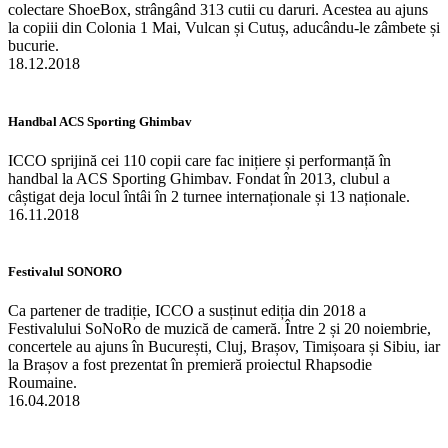
colectare ShoeBox, strângând 313 cutii cu daruri. Acestea au ajuns
la copiii din Colonia 1 Mai, Vulcan și Cutuș, aducându-le zâmbete și
bucurie.
18.12.2018
Handbal ACS Sporting Ghimbav
ICCO sprijină cei 110 copii care fac inițiere și performanță în
handbal la ACS Sporting Ghimbav. Fondat în 2013, clubul a
câștigat deja locul întâi în 2 turnee internaționale și 13 naționale.
16.11.2018
Festivalul SONORO
Ca partener de tradiție, ICCO a susținut ediția din 2018 a
Festivalului SoNoRo de muzică de cameră. Între 2 și 20 noiembrie,
concertele au ajuns în București, Cluj, Brașov, Timișoara și Sibiu, iar
la Brașov a fost prezentat în premieră proiectul Rhapsodie
Roumaine.
16.04.2018