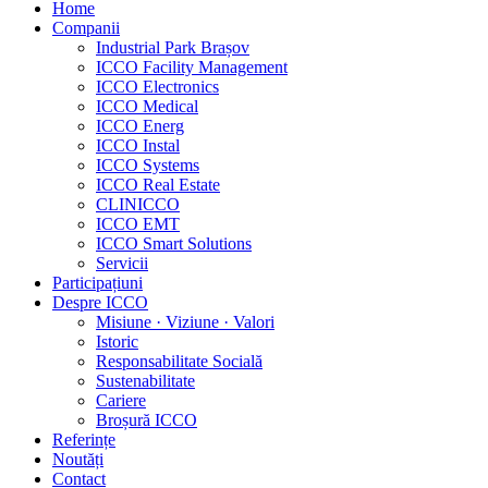
Home
Companii
Industrial Park Brașov
ICCO Facility Management
ICCO Electronics
ICCO Medical
ICCO Energ
ICCO Instal
ICCO Systems
ICCO Real Estate
CLINICCO
ICCO EMT
ICCO Smart Solutions
Servicii
Participațiuni
Despre ICCO
Misiune · Viziune · Valori
Istoric
Responsabilitate Socială
Sustenabilitate
Cariere
Broșură ICCO
Referințe
Noutăți
Contact