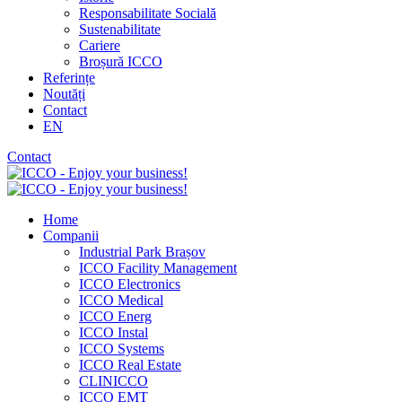
Responsabilitate Socială
Sustenabilitate
Cariere
Broșură ICCO
Referințe
Noutăți
Contact
EN
Contact
Home
Companii
Industrial Park Brașov
ICCO Facility Management
ICCO Electronics
ICCO Medical
ICCO Energ
ICCO Instal
ICCO Systems
ICCO Real Estate
CLINICCO
ICCO EMT