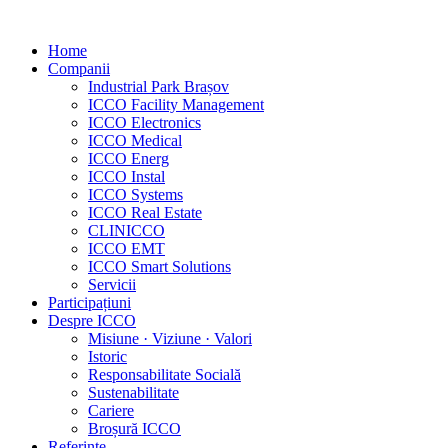
Home
Companii
Industrial Park Brașov
ICCO Facility Management
ICCO Electronics
ICCO Medical
ICCO Energ
ICCO Instal
ICCO Systems
ICCO Real Estate
CLINICCO
ICCO EMT
ICCO Smart Solutions
Servicii
Participațiuni
Despre ICCO
Misiune · Viziune · Valori
Istoric
Responsabilitate Socială
Sustenabilitate
Cariere
Broșură ICCO
Referințe