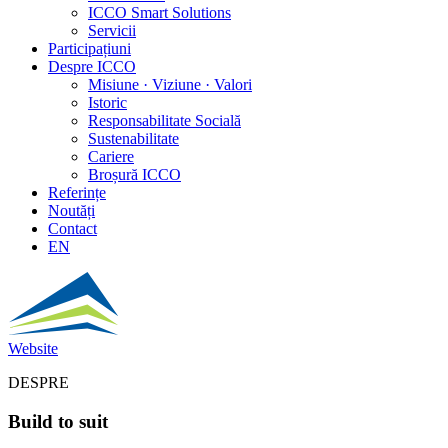
ICCO Smart Solutions
Servicii
Participațiuni
Despre ICCO
Misiune · Viziune · Valori
Istoric
Responsabilitate Socială
Sustenabilitate
Cariere
Broșură ICCO
Referințe
Noutăți
Contact
EN
Website
DESPRE
Build to suit