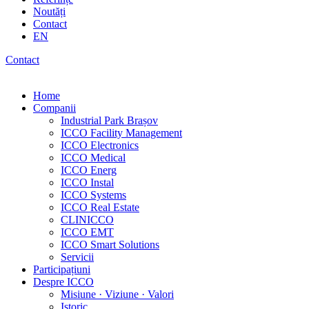
Noutăți
Contact
EN
Contact
Home
Companii
Industrial Park Brașov
ICCO Facility Management
ICCO Electronics
ICCO Medical
ICCO Energ
ICCO Instal
ICCO Systems
ICCO Real Estate
CLINICCO
ICCO EMT
ICCO Smart Solutions
Servicii
Participațiuni
Despre ICCO
Misiune · Viziune · Valori
Istoric