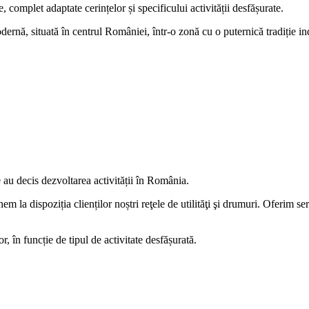
e, complet adaptate cerințelor și specificului activității desfășurate.
rnă, situată în centrul României, într-o zonă cu o puternică tradiție indu
 au decis dezvoltarea activității în România.
m la dispoziția clienților noștri reţele de utilităţi şi drumuri. Oferim s
r, în funcție de tipul de activitate desfășurată.