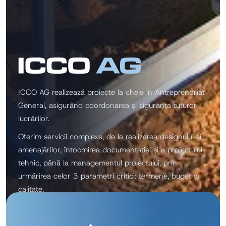
ICCO AG realizează proiecte la cheie în Antreprenoriat
General, asigurând coordonarea și siguranța tuturor
lucrărilor.
Oferim servicii complexe, de la realizarea designului și
amenajărilor, întocmirea documentației și a proiectului
tehnic, până la managementul proiectului, prin
urmărirea celor 3 parametri critici: termene, buget și
calitate.