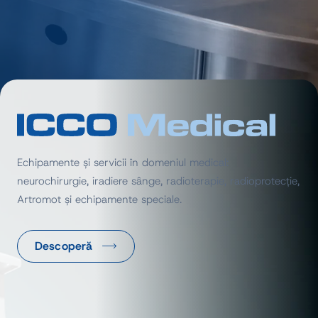
Echipamente și servicii în domeniul medical:
neurochirurgie, iradiere sânge, radioterapie, radioprotecție,
Artromot și echipamente speciale.
Descoperă