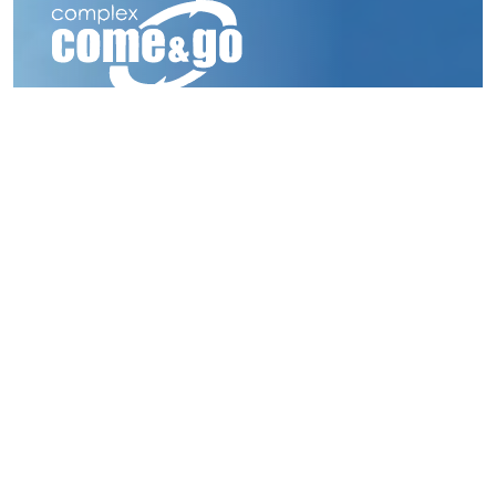
Complexul Come & Go este un proiect de interes
public, dezvoltat de grupul ICCO, amplasat in Brasov, in
zona Bartolomeu.
Clădirea găzduiește o stație terminus de călători, care
asigură traficul local, județean, național si internațional,
dar și 32 de spații comerciale și de birouri, în
suprafață totală de 1.340 mp, dispuse pe 2 nivele.