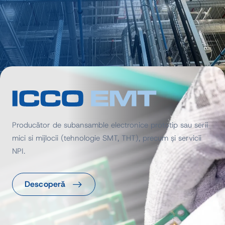
Producător de subansamble electronice prototip sau serii
mici si mijlocii (tehnologie SMT, THT), precum și servicii
NPI.
Descoperă